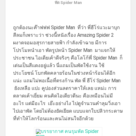
พัด Spider Man
ถูกต้องนะค๊าฟฟฟ Spider Man ที่ว่า พี่ฮีโร่แวะมาบุก
สีลมก็เพราะว่า ช่วงนี้หนังเรื่อง Amazing Spider 2
ผงาดจอมอสุรกายสายฟ้า กำลังเข้าฉาย มีการ
โปรโมทนำเอา พัดรูปหน้า Spider Man มาแจกให้
ประชาชน ไอเดียเค้าดีจริงๆ คือโลโก้พี่ Spider Man ก็
เด่นเป็นสีแดงอยู่แล้ว นี่แถมเป็นพัดใช้งาน ใช้
ประโยชน์ โบกพัดคลายร้อนในช่วงหน้าร้อนได้อีก
แน่ะ แถมไม่พอเนื้อที่ตรงก้าน พัด พี่ ฮีโร่ Spider Man
ยังเหลือ แปะ คูปองส่วนลดราคาให้เลย แหม่ะ การ
ตลาดเค้าเยี่ยม คนคิดไอเดียวดีนะ คือเหมือนไม่มี
อะไร แต่มีอะไร เอ๊ะอย่างไง ไปดูจำนวนคำลุมวิ่งเอา
ไปเอาพัด โดยไม่ต้องยัดเยียด แบบแจกใบปลิวกระดาษ
ที่ทำให้โลกร้อนและคนไม่สนใจอีกด้วย