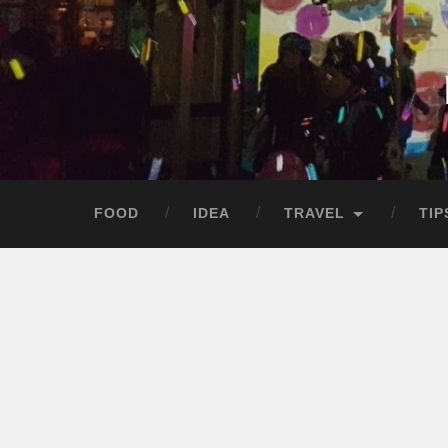
Skip
to
content
Search
FOOD
IDEA
TRAVEL
TIP