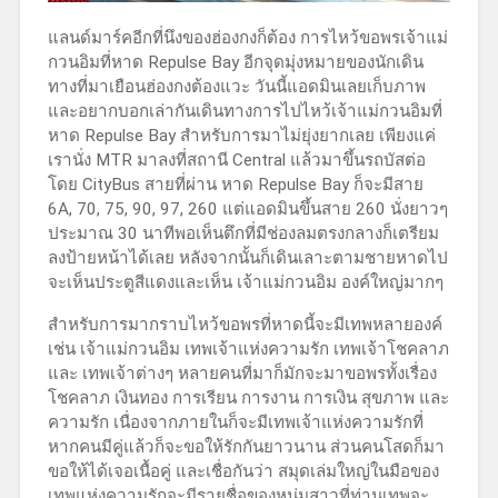
แลนด์มาร์คอีกที่นึงของฮ่องกงก็ต้อง การไหว้ขอพรเจ้าแม่
กวนอิมที่หาด Repulse Bay อีกจุดมุ่งหมายของนักเดิน
ทางที่มาเยือนฮ่องกงต้องแวะ วันนี้แอดมินเลยเก็บภาพ
และอยากบอกเล่ากันเดินทางการไปไหว้เจ้าแม่กวนอิมที่
หาด Repulse Bay สำหรับการมาไม่ยุ่งยากเลย เพียงแค่
เรานั่ง MTR มาลงที่สถานี Central แล้วมาขึ้นรถบัสต่อ
โดย CityBus สายที่ผ่าน หาด Repulse Bay ก็จะมีสาย
6A, 70, 75, 90, 97, 260 แต่แอดมินขึ้นสาย 260 นั่งยาวๆ
ประมาณ 30 นาทีพอเห็นตึกที่มีช่องลมตรงกลางก็เตรียม
ลงป้ายหน้าได้เลย หลังจากนั้นก็เดินเลาะตามชายหาดไป
จะเห็นประตูสีแดงและเห็น เจ้าแม่กวนอิม องค์ใหญ่มากๆ
สำหรับการมากราบไหว้ขอพรที่หาดนี้จะมีเทพหลายองค์
เช่น เจ้าแม่กวนอิม เทพเจ้าแห่งความรัก เทพเจ้าโชคลาภ
และ เทพเจ้าต่างๆ หลายคนที่มาก็มักจะมาขอพรทั้งเรื่อง
โชคลาภ เงินทอง การเรียน การงาน การเงิน สุขภาพ และ
ความรัก เนื่องจากภายในก็จะมีเทพเจ้าแห่งความรักที่
หากคนมีคู่แล้วก็จะขอให้รักกันยาวนาน ส่วนคนโสดก็มา
ขอให้ได้เจอเนื้อคู่ และเชื่อกันว่า สมุดเล่มใหญ่ในมือของ
เทพแห่งความรักจะมีรายชื่อของหนุ่มสาวที่ท่านเทพจะ