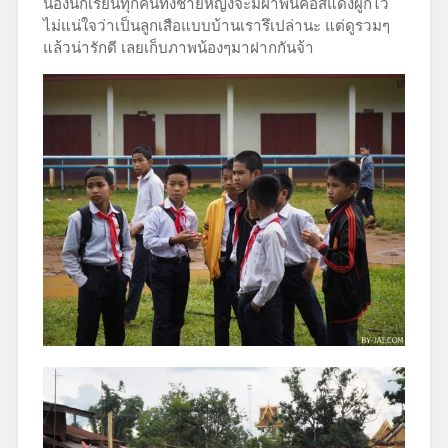
น้องนักเรียนทุกคนทั้งชายหญิงจะมีผ้าพันคอสีแดงผูกไว้
ไม่แน่ใจว่าเป็นลูกเสือแบบบ้านเรารึเปล่านะ แต่ดูรวมๆ
แล้วน่ารักดี เลยเก็บภาพน้องๆมาฝากกันจ้า