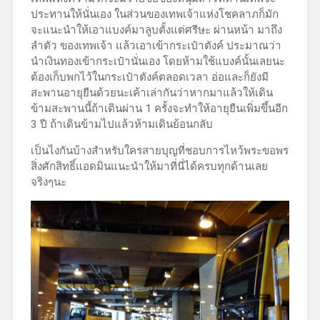
ประทานให้นั่นเอง ในส่วนของเทพเจ้าแห่งโชคลาภก็มัก
จะแนะนำให้เอาแบงค์มาลูบตั้งแต่ศรีษะ ผ่านหน้า มาถึง
ลำตัว ของเทพเจ้า แล้วเอาเข้ากระเป๋าตังค์ ประมาณว่า
นำเงินทองเข้ากระเป๋านั่นเอง โดยห้ามใช้แบงค์นั้นเลยนะ
ต้องเก็บพกไว้ในกระเป๋าตังค์ตลอดเวลา อ่อและก็ยังมี
สะพานอายุยืนด้วยนะเค้าเล่ากันว่าหากมาแล้วให้เดิน
ข้ามสะพานนี้ถ้าเดินผ่าน 1 ครั้งจะทำให้อายุยืนเพิ่มขึ้นอีก
3 ปี ถ้าเดินข้ามไปแล้วห้ามเดินย้อนกลับ
เป็นไงกันบ้างสำหรับใครสายบุญที่ชอบการไหว้พระขอพร
สิ่งศักสิทธิ์แอดมินแนะนำให้มาที่นี่ได้ครบทุกด้านเลย
จริงๆนะ