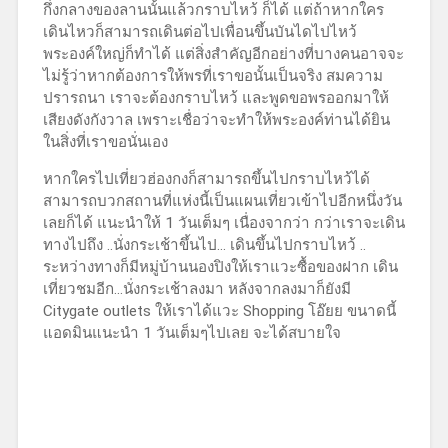
กึ่งกลางของลานนั้นแล้วกราบไหว้ ก็ได้ แต่ถ้าหากใคร
เดินไหวก็สามารถเดินต่อไปเพื่อนขึ้นบันไดไปไหว้
พระองค์ใหญ่ก็ทำได้ แต่สิ่งสำคัญอีกอย่างที่บางคนอาจจะ
ไม่รู้ว่าหากต้องการให้พรที่เราขอนั้นเป็นจริง สมความ
ปรารถนา เราจะต้องกราบไหว้ และพูดขอพรออกมาให้
เสียงดังกังวาล เพราะเชื่อว่าจะทำให้พระองค์ท่านได้ยิน
ในสิ่งที่เราขอนั่นเอง
หากใครไปเที่ยวฮ่องกงก็สามารถขึ้นไปกราบไหว้ได้
สามารถบวกสถานที่แห่งนี้เป็นแผนเที่ยวเข้าไปอีกหนึ่งวัน
เลยก็ได้ แนะนำให้ 1 วันเต็มๆ เนื่องจากว่า กว่าเราจะเดิน
ทางไปถึง ..นั่งกระเช้าขึ้นไป… เดินขึ้นไปกราบไหว้ ..
ระหว่างทางก็มีหมู่บ้านนองปิงให้เราแวะซื้อของฝาก เดิน
เที่ยวชมอีก…นั่งกระเช้าลงมา หลังจากลงมาก็ยังมี
Citygate outlets ให้เราได้แวะ Shopping โอ๊ยย ขนาดนี้
แอดมินแนะนำ 1 วันเต็มๆไปเลย จะได้สบายใจ