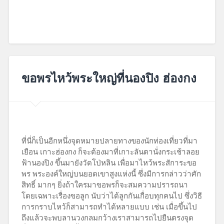
December
31,
ขอพรไหว้พระใหญ่ที่นองปิง ฮ่องกง
2017
ที่นี่ก็เป็นอีกหนึ่งจุดหมายปลายทางของนักท่องเที่ยวที่มา
เยือน เกาะฮ่องกง ก็จะต้องมาที่เกาะลันตานั่งกระเช้าลอย
ฟ้านองปิง ขึ้นมายังวัดโป่หลิน เพื่อมาไหว้พระสัการะขอ
พร พระองค์ใหญ่บนยอดเขาสูงแห่งนี้ ซึ่งมีการกล่าวว่าศัก
สิทธิ์ มากๆ ยิ่งถ้าใครมาขอพรก็จะสมความปรารถนา
โดยเฉพาะเรื่องขอลูก นับว่าได้ลูกกันเกื่อบทุกคนไป ซึ่งวิธี
การกราบไหว้ก็สามารถทำได้หลายแบบ เช่น เมื่อขึ้นไป
ถึงแล้วจะพบลานวงกลมกว้างเราสามารถไปยืนตรงจุด