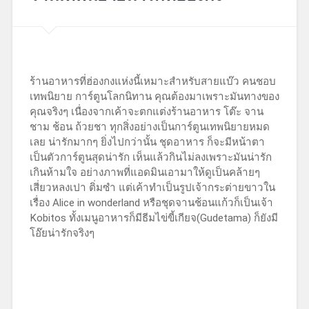
ร้านอาหารที่ฮ่องกงแห่งนี้เหมาะสำหรับสายแบ๊ว คนชอบ
เทพนิยาย การ์ตูนโลกนิทาน คุณต้องมาเพราะมันทางของ
คุณจริงๆ เนื่องจากเค้าจะตกแต่งร้านอาหาร โต๊ะ จาน
ชาม ช้อน ถ้วยชา ทุกสิ่งอย่างเป็นการ์ตูนเทพนิยายหมด
เลย น่ารักมากๆ ยิ่งไปกว่านั้น ชุดอาหาร ก็จะมีหน้าตา
เป็นตัวการ์ตูนสุดน่ารัก เห็นแล้วกินไม่ลงเพราะมันน่ารัก
เกินห้ามใจ อย่างภาพที่แอดมินเอามาให้ดูเป็นคล้ายๆ
เสี่ยวหลงเปา ติ่มซำ แต่เค้าทำเป็นรูปเจ้ากระต่ายขาวใน
เรื่อง Alice in wonderland หรือชุดจานช้อนแก้วก็เป็นเจ้า
Kobitos ทั้งเมนูอาหารก็มีธีมไข่ขี้เกียจ(Gudetama) ก็ยังมี
โอ๊ยน่ารักจริงๆ