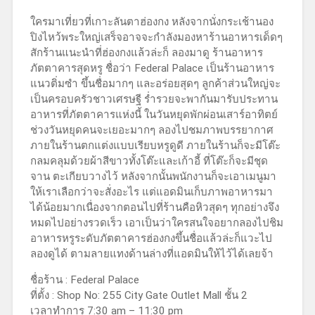
ใครมาเที่ยวที่เกาะลันตาฮ่องกง หลังจากนั่งกระเช้านอง
ปิงไหว้พระใหญ่เสร็จอาจจะกำลังมองหาร้านอาหารเด็ดๆ
สักร้านแนะนำที่ฮ่องกงแล้วล่ะก็ ลองมาดู ร้านอาหาร
ภัตตาคารสุดหรู ชื่อว่า Federal Palace เป็นร้านอาหาร
แนวติ่มซำ ขึ้นชื่อมากๆ และอร่อยสุดๆ ลูกค้าส่วนใหญ่จะ
เป็นครอบครัวชาวเศรษฐี ร่ำรวยจะพากันมารับประทาน
อาหารที่ภัตตาคารแห่งนี้ ในวันหยุดพักผ่อนเสาร์อาทิตย์
ช่วงวันหยุดคนจะเยอะมากๆ ลองไปชมภาพบรรยากาศ
ภายในร้านตกแต่งแบบเรียบหรูดูดี ภายในร้านก็จะมีโต๊ะ
กลมคลุมด้วยผ้าสีขาวทั้งโต๊ะและเก้าอี้ ที่โต๊ะก็จะมีชุด
จาน ตะเกียบวางไว้ หลังจากนั้นพนักงานก็จะเอาเมนูมา
ให้เราเลือกว่าจะสั่งอะไร แต่แอดมินเก็บภาพอาหารมา
ได้น้อยมากเนื่องจากตอนไปที่ร้านคือหิวสุดๆ ทุกอย่างจึง
หมดไปอย่างรวดเร็ว เอาเป็นว่าใครสนใจอยากลองไปชิม
อาหารหรูระดับภัตตาคารฮ่องกงขึ้นชื่อแล้วล่ะก็แวะไป
ลองดูได้ ตามลายแทงด้านล่างที่แอดมินให้ไว้ได้เลยจ้า
ชื่อร้าน : Federal Palace
ที่ตั้ง : Shop No: 255 City Gate Outlet Mall ชั้น 2
เวลาทำการ 7:30 am – 11:30 pm