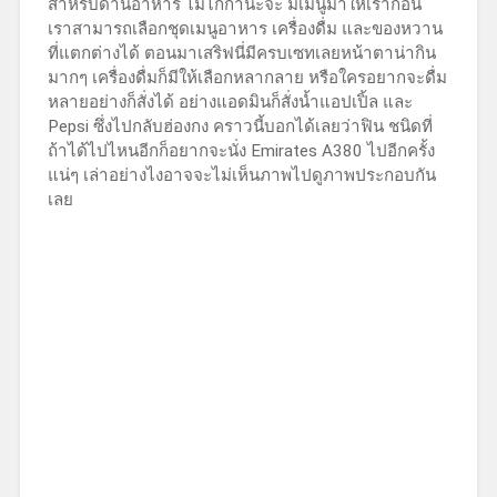
สำหรับด้านอาหาร ไม่ไก่กานะจ๊ะ มีเมนูมาให้เราก่อน
เราสามารถเลือกชุดเมนูอาหาร เครื่องดื่ม และของหวาน
ที่แตกต่างได้ ตอนมาเสริฟนี่มีครบเซทเลยหน้าตาน่ากิน
มากๆ เครื่องดื่มก็มีให้เลือกหลากลาย หรือใครอยากจะดื่ม
หลายอย่างก็สั่งได้ อย่างแอดมินก็สั่งน้ำแอปเปิ้ล และ
Pepsi ซึ่งไปกลับฮ่องกง คราวนี้บอกได้เลยว่าฟิน ชนิดที่
ถ้าได้ไปไหนอีกก็อยากจะนั่ง Emirates A380 ไปอีกครั้ง
แน่ๆ เล่าอย่างไงอาจจะไม่เห็นภาพไปดูภาพประกอบกัน
เลย