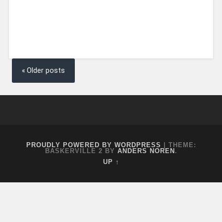
Posts
navigation
Older posts
September
24,
2017
PROUDLY POWERED BY WORDPRESS
|
THEME:
BASKERVILLE 2 BY
ANDERS NOREN
.
UP ↑