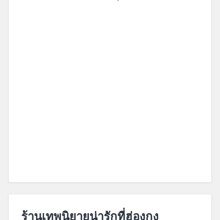
October
1,
ร้านเทพนิยายน่ารักที่ฮ่องกง
2017