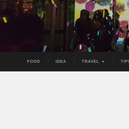
Skip
to
content
Search
FOOD
IDEA
TRAVEL
TIP