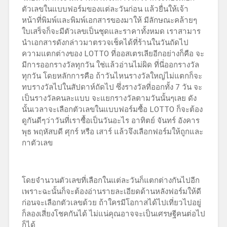
ตัวเลขในแบบฟอร์มของแต่ละวันก่อน แล้วยื่นให้เจ้า
หน้าที่พิมพ์และพิมพ์เอกสารของมาให้ มีลักษณะคล้ายๆ
ใบเสร็จก็จะมีตัวเลขเป็นชุดและราคาทั้งหมด เราสามาร
นำเอกสารดังกล่าวมาตรวจเช็คได้ที่ร้านในวันถัดไป
ความแตกต่างของ LOTTO ที่ออสเตรเลียอีกอย่างก็คือ จะ
มีการออกรางวัลทุกวัน ใช่แล้วอ่านไม่ผิด ที่นี่ออกรางวัล
ทุกวัน โดยหลักการคือ ถ้าวันไหนรางวัลใหญ่ไม่แตกก็จะ
ทบรางวัลไปในสัปดาห์ถัดไป ซึ่งรางวัลที่ออกทั้ง 7 วัน จะ
เป็นรางวัลคนละแบบ จะแยกรางวัลตามวันนั้นๆเลย ดัง
นั้นเวลาจะเลือกตัวเลขในแบบฟอร์มซื้อ LOTTO ก็จะต้อง
ดูกันดีๆว่าวันที่เราซื้อเป็นวันอะไร อาทิตย์ จันทร์ อังคาร
พุธ พฤหัสบดี ศุกร์ หรือ เสาร์ แล้วจึงเลือกฟอร์มให้ถูกและ
กาตัวเลข
โดยจำนวนตัวเลขที่เลือกในแต่ละวันก็แตกต่างกันไปอีก
เพราะฉะนั้นก็จะต้องอ่านรายละเอียดด้านหลังฟอร์มให้ดี
ก่อนจะเลือกตัวเลขด้วย ถ้าใครมีโอกาสได้ไปเที่ยวไปอยู่
ก็ลองเสี่ยงโชคกันได้ ไม่แน่คุณอาจจะเป็นเศรษฐีคนต่อไป
ก็ได้