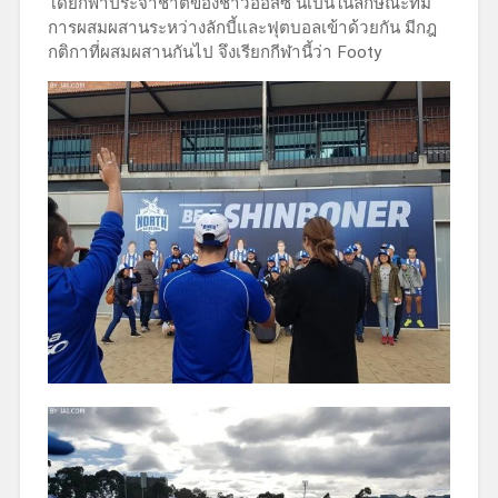
โดยกีฬาประจำชาติของชาวออสซี่ นี้เป็นในลักษณะที่มี
การผสมผสานระหว่างลักบี้และฟุตบอลเข้าด้วยกัน มีกฎ
กติกาที่ผสมผสานกันไป จึงเรียกกีฬานี้ว่า Footy