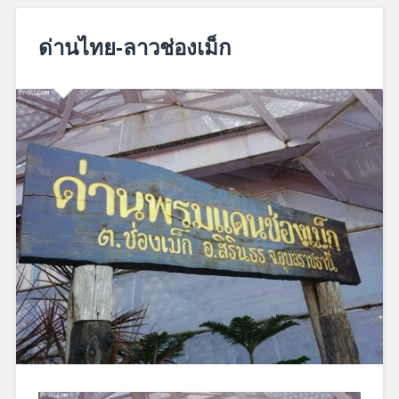
August
5,
ด่านไทย-ลาวช่องเม็ก
2019