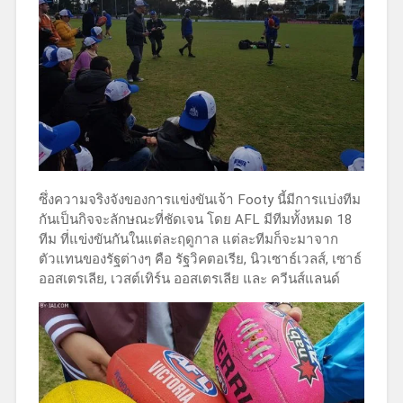
ซึ่งความจริงจังของการแข่งขันเจ้า Footy นี้มีการแบ่งทีม
กันเป็นกิจจะลักษณะที่ชัดเจน โดย AFL มีทีมทั้งหมด 18
ทีม ที่แข่งขันกันในแต่ละฤดูกาล แต่ละทีมก็จะมาจาก
ตัวแทนของรัฐต่างๆ คือ รัฐวิคตอเรีย, นิวเซาธ์เวลส์, เซาธ์
ออสเตรเลีย, เวสต์เทิร์น ออสเตรเลีย และ ควีนส์แลนด์