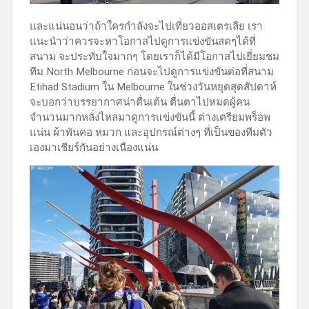
และแน่นอนว่าถ้าใครกำลังจะไปเที่ยวออสเตรเลีย เรา
แนะนำว่าควรจะหาโอกาสไปดูการแข่งขันสดๆได้ที่
สนาม จะประทับใจมากๆ โดยเราก็ได้มีโอกาสไปเยี่ยมชม
ทีม North Melbourne ก่อนจะไปดูการแข่งขันต่อที่สนาม
Etihad Stadium ใน Melbourne ในช่วงวันหยุดสุดสัปดาห์
จะบอกว่าบรรยากาศน่าตื่นเต้น ตื่นตาไปหมดผู้คน
จำนวนมากหลั่งไหลมาดูการแข่งขันนี้ ต่างเตรียมพร็อพ
แน่น ผ้าพันคอ หมวก และอุปกรณ์ต่างๆ ที่เป็นของทีมตัว
เองมาเชียร์กันอย่างเนืองแน่น