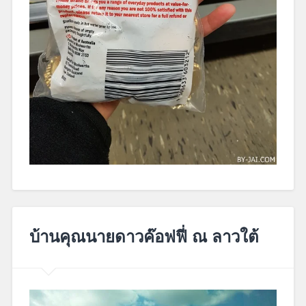
June
3,
บ้านคุณนายดาวค๊อฟฟี่ ณ ลาวใต้
2019