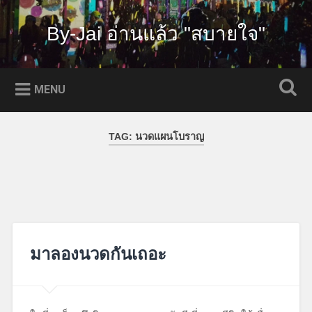
Skip
to
By-Jai อ่านแล้ว "สบายใจ"
Search
content
MENU
TAG:
นวดแผนโบราญ
มาลองนวดกันเถอะ