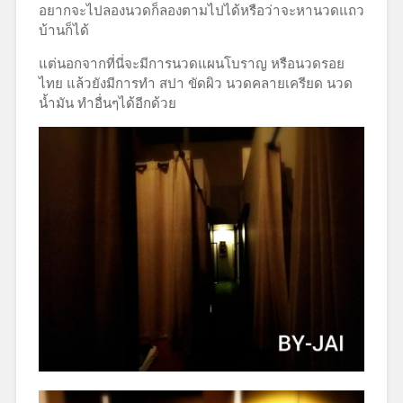
อยากจะไปลองนวดก็ลองตามไปได้หรือว่าจะหานวดแถว
บ้านก็ได้
แต่นอกจากที่นี่จะมีการนวดแผนโบราญ หรือนวดรอย
ไทย แล้วยังมีการทำ สปา ขัดผิว นวดคลายเครียด นวด
น้ำมัน ทำอื่นๆได้อีกด้วย