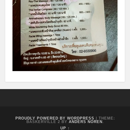
July
24,
2016
PROUDLY POWERED BY WORDPRESS
|
THEME:
BASKERVILLE 2 BY
ANDERS NOREN
.
UP ↑