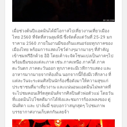
เมื่อช่วงต้นปีแอดมินได้มีโอกาสไปเที่ยวงานเที่ยวเมือง
ไทย 2560 ที่จัดที่สวนลุมพินี ซึ่งจัดตั้งแต่วันที่ 25-29 มก
ราคาม 2560 ภายในงานมีของกินแสนอร่อยทุกภาคของ
เมืองไทย พร้อมการแสดงโชว์ต่างๆมากมายๆ ที่สำคัญ
เข้าชมฟรีอีกด้วย อิอิ โดยเค้าจะจัดโซนแบ่งเป็นภาคๆไป
พร้อมธีมของแต่ละภาค เช่น ภาคเหนือ ภาคใต้ ภาค
ตะวันตก ภาคตะวันออก ทุกภาคจะมีเวทีการแสดง และ
อาหารมากมายจากท้องถิ่น นอกจากนี้ก็ยังมีเวทีกลาง ที่
แต่ละวันจะระดมศิลปินนักร้องชื่อดังมาให้ความสุขแก่
ประชาชนที่มาเที่ยวงาน และแน่นอนแอดมินไม่พลาดที่
จะไปชมคอนเสิร์ตสุดมันส์จากศิลปินตัวพ่อตัวแม่ โดยวัน
ที่แอดมินไปโชคดีมากได้ฟังและชมการร้องเพลงของ ตู่
นันทิดา และ ปาล์มมี่ ขอบอกว่าสนุกสุดๆ ไปชมภาพ
บรรยากาศงานเก็บตกกันเลยจ้า