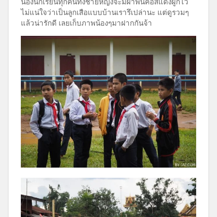
น้องนักเรียนทุกคนทั้งชายหญิงจะมีผ้าพันคอสีแดงผูกไว้
ไม่แน่ใจว่าเป็นลูกเสือแบบบ้านเรารึเปล่านะ แต่ดูรวมๆ
แล้วน่ารักดี เลยเก็บภาพน้องๆมาฝากกันจ้า