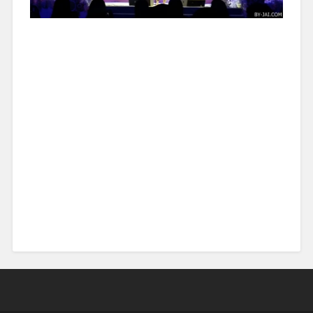
April
9,
2017