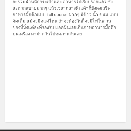
จะรวมน้ำหนักกระเป๋าและ อาหารไปเรียบร้อยแล้ว ซึ่ง
สะดวกสบายมากๆ แล้วเวลากลางคืนเค้าก็ยังคงเสริฟ
อาหารมื้อดึกแบบ full course มากๆ มีข้าว น้ำ ขนม แบบ
จัดเต็ม แม้จะมืดแค่ไหน ถ้าจะต้องกินก็จะมีไฟในส่วน
ของที่นั่งแต่ละที่รองรับ แอดมินเลยเก็บภาพอาหารมื้อดึก
บนเครื่อง มาฝากกันไปชมภาพกันเลย