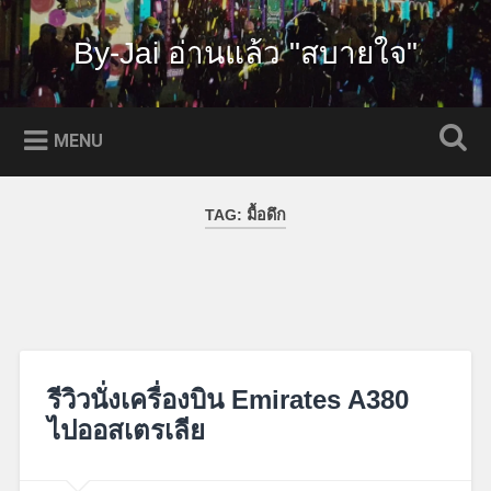
Skip
to
By-Jai อ่านแล้ว "สบายใจ"
Search
content
MENU
TAG:
มื้อดึก
รีวิวนั่งเครื่องบิน Emirates A380
ไปออสเตรเลีย