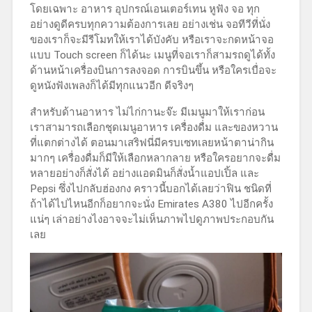
โดยเฉพาะ อาหาร อุปกรณ์เอนเตอร์เทน หูฟัง จอ ทุก
อย่างดูดีครบทุกความต้องการเลย อย่างเช่น จอทีวีที่นั่ง
ของเราก็จะมีรีโมทให้เราได้บังคับ หรือเราจะกดหน้าจอ
แบบ Touch screen ก็ได้นะ เมนูที่จอเราก็สามรถดูได้ทั้ง
ด้านหน้าเครื่องบินการลงจอด การบินขึ้น หรือใครเบื่อจะ
ดูหนังฟังเพลงก็ได้มีทุกแนวอีก ดีจริงๆ
สำหรับด้านอาหาร ไม่ไก่กานะจ๊ะ มีเมนูมาให้เราก่อน
เราสามารถเลือกชุดเมนูอาหาร เครื่องดื่ม และของหวาน
ที่แตกต่างได้ ตอนมาเสริฟนี่มีครบเซทเลยหน้าตาน่ากิน
มากๆ เครื่องดื่มก็มีให้เลือกหลากลาย หรือใครอยากจะดื่ม
หลายอย่างก็สั่งได้ อย่างแอดมินก็สั่งน้ำแอปเปิ้ล และ
Pepsi ซึ่งไปกลับฮ่องกง คราวนี้บอกได้เลยว่าฟิน ชนิดที่
ถ้าได้ไปไหนอีกก็อยากจะนั่ง Emirates A380 ไปอีกครั้ง
แน่ๆ เล่าอย่างไงอาจจะไม่เห็นภาพไปดูภาพประกอบกัน
เลย