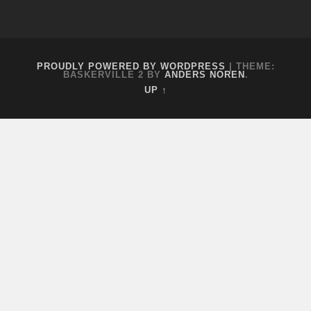
July
9,
2017
PROUDLY POWERED BY WORDPRESS
|
THEME:
BASKERVILLE 2 BY
ANDERS NOREN
.
UP ↑