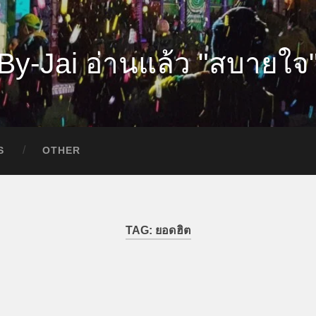
By-Jai อ่านแล้ว "สบายใจ
S
OTHER
TAG:
ยอดฮิต