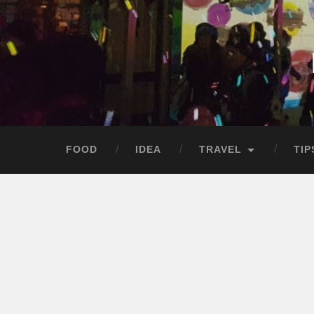
Skip
to
content
Search
FOOD
IDEA
TRAVEL
TIP