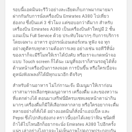
รอบนี้แอดมินจะรีวิวอย่างละเอียดเก็บภาพมากมายมา
ฝากกันกับการนั่งเครื่องบิน Emirates A380 ไปเที่ยว
ฮ่องกง ซึ่งบินแค่ 3 ชั่วโมง แต่ขอบอกว่าดีมาก สำหรับ
เครื่องบิน Emirates A380 เป็นเครื่องบินลำใหญ่มี 2 ชั้น
แถมเป็น Full Service ด้วย ประทับใจมากๆ กับการบริการ
โดยเฉพาะ อาหาร อุปกรณ์เอนเตอร์เทน หูฟัง จอ ทุก
อย่างดูดีครบทุกความต้องการเลย อย่างเช่น จอทีวีที่นั่ง
ของเราก็จะมีรีโมทให้เราได้บังคับ หรือเราจะกดหน้าจอ
แบบ Touch screen ก็ได้นะ เมนูที่จอเราก็สามรถดูได้ทั้ง
ด้านหน้าเครื่องบินการลงจอด การบินขึ้น หรือใครเบื่อจะ
ดูหนังฟังเพลงก็ได้มีทุกแนวอีก ดีจริงๆ
สำหรับด้านอาหาร ไม่ไก่กานะจ๊ะ มีเมนูมาให้เราก่อน
เราสามารถเลือกชุดเมนูอาหาร เครื่องดื่ม และของหวาน
ที่แตกต่างได้ ตอนมาเสริฟนี่มีครบเซทเลยหน้าตาน่ากิน
มากๆ เครื่องดื่มก็มีให้เลือกหลากลาย หรือใครอยากจะดื่ม
หลายอย่างก็สั่งได้ อย่างแอดมินก็สั่งน้ำแอปเปิ้ล และ
Pepsi ซึ่งไปกลับฮ่องกง คราวนี้บอกได้เลยว่าฟิน ชนิดที่
ถ้าได้ไปไหนอีกก็อยากจะนั่ง Emirates A380 ไปอีกครั้ง
แน่ๆ เล่าอย่างไงอาจจะไม่เห็นภาพไปดูภาพประกอบกัน